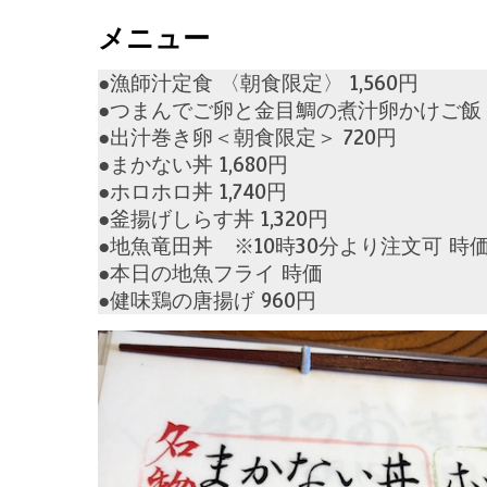
メニュー
●漁師汁定食 〈朝食限定〉 1,560円
●つまんでご卵と金目鯛の煮汁卵かけご飯＜朝
●出汁巻き卵＜朝食限定＞ 720円
●まかない丼 1,680円
●ホロホロ丼 1,740円
●釜揚げしらす丼 1,320円
●地魚竜田丼 ※10時30分より注文可 時
●本日の地魚フライ 時価
●健味鶏の唐揚げ 960円