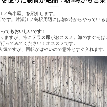
魚介を使った朝食が絶品！朝8時から営
江ノ島小屋」を紹介します。
店です。片瀬江ノ島駅周辺には朝8時からやっている
とってもおいしいです
！
ありますが、特に
テラス席
がおススメ。海のすぐそば
度行ってみてください！オススメです。
人気ですが、回転がはやいので意外とすぐ入れます