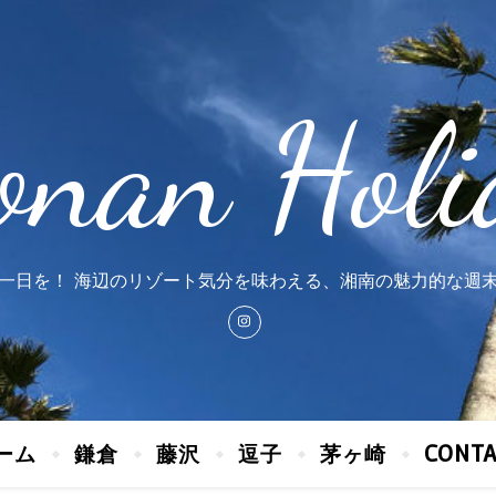
onan Holi
一日を！ 海辺のリゾート気分を味わえる、湘南の魅力的な週
ーム
鎌倉
藤沢
逗子
茅ヶ崎
CONT