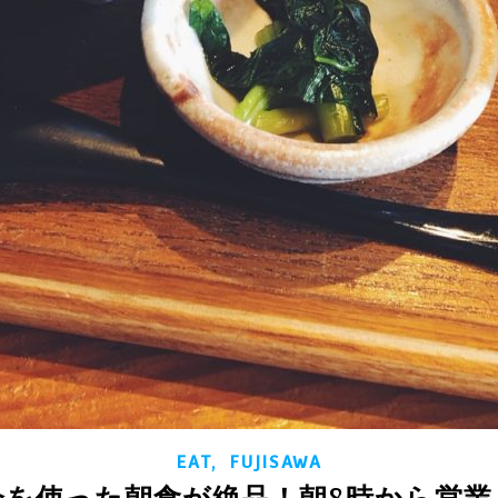
,
EAT
FUJISAWA