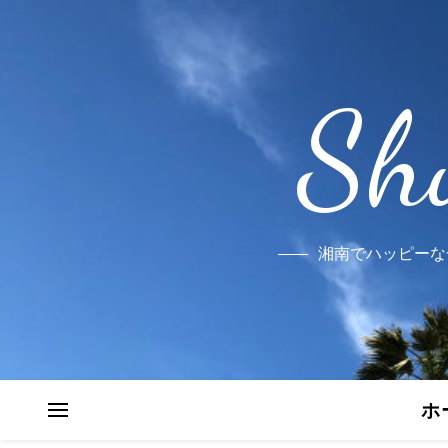
Sh
湘南でハッピーな
ホ