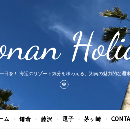
onan Holi
一日を！ 海辺のリゾート気分を味わえる、湘南の魅力的な週
ーム
鎌倉
藤沢
逗子
茅ヶ崎
CONT