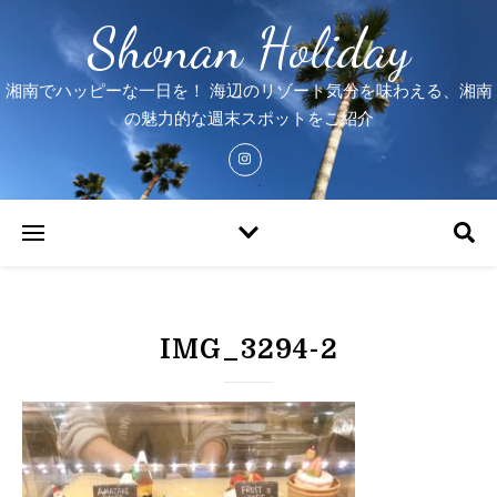
Shonan Holiday
湘南でハッピーな一日を！ 海辺のリゾート気分を味わえる、湘南
の魅力的な週末スポットをご紹介
IMG_3294-2