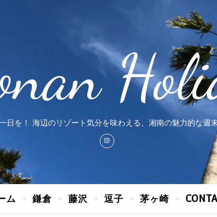
onan Holi
一日を！ 海辺のリゾート気分を味わえる、湘南の魅力的な週
ーム
鎌倉
藤沢
逗子
茅ヶ崎
CONT