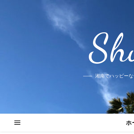
Sh
湘南でハッピーな
ホ