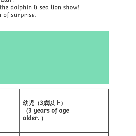
the dolphin & sea lion show!
 of surprise.
幼児（3歳以上）
（3 years of age
older. ）