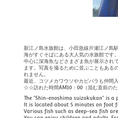
新江ノ島水族館は、小田急線片瀬江ノ島駅
海がすぐそばにある大人気の水族館です
中心に深海魚などさまざま魚が展示され
ます。写真を撮るために並ぶこともある
れません。
最近、コツメカワウソやカピバラも仲間
☆☆訪れた時間AM10：00（混む直前の
The “Shin-enoshima suizokukan” is a p
It is located about 5 minutes on foot
Various fish such as deep-sea fish ar
You can enjoy children and adults. Esp