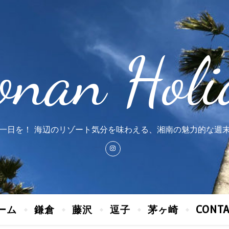
onan Holi
一日を！ 海辺のリゾート気分を味わえる、湘南の魅力的な週
ーム
鎌倉
藤沢
逗子
茅ヶ崎
CONT