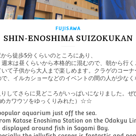
FUJISAWA
SHIN-ENOSHIMA SUIZOKUKAN
から徒歩5分くらいのところにあり、
。週末は昼くらいから本格的に混むので、朝から行く
ていて子供から大人まで楽しめます。クラゲのコーナ
ので、イルカショーなどのイベントの間の人が少なく
入りしてさらに見どころがいっぱいになりました。ぜ
ためカワウソをゆっくりみれた）☆☆
opular aquarium just off the sea.
 from Katase Enoshima Station on the Odakyu Lin
e displayed around fish in Sagami Bay.
ecially the jellyfish corner is fantastic and pop