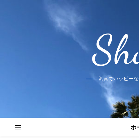
Sh
湘南でハッピーな
ホ